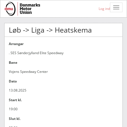
Toggle
Log ind
Naviga
Løb -> Liga -> Heatskema
Arrangør
. SES Sønderjylland Elite Speedway
Bane
Vojens Speedway Center
Dato
13.08.2025
Start kl.
19:00
Slut kl.