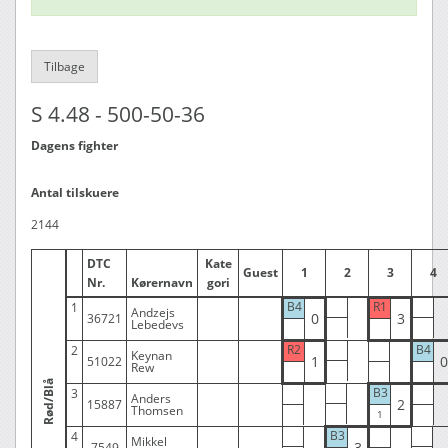
Tilbage
S 4.48 - 500-50-36
Dagens fighter
Antal tilskuere
2144
DTC
Kate
Guest
1
2
3
4
Nr.
Kørernavn
gori
B4
R1
1
Andzejs
0
3
36721
Lebedevs
R2
B4
2
Keynan
1
0
51022
Rew
Rød/Blå
B3
3
Anders
2
15887
Thomsen
B3
4
Mikkel
3
7549