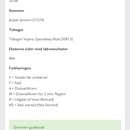
20:36
Dommer
Jesper Jensen (31574)
Tidtager
Tidtager Vojens Speedway Klub (50813)
Eksterne sider med løbsresultater
Ikke
Forklaringen
S = Skadet før omkørsel
F = Fald
d = Diskvalificiert
M = Diskvalificiert for 2 min. Reglen
R = Udgået af heat (Retired)
NS = Ikke started (Not Started)
Dommer-godkendt