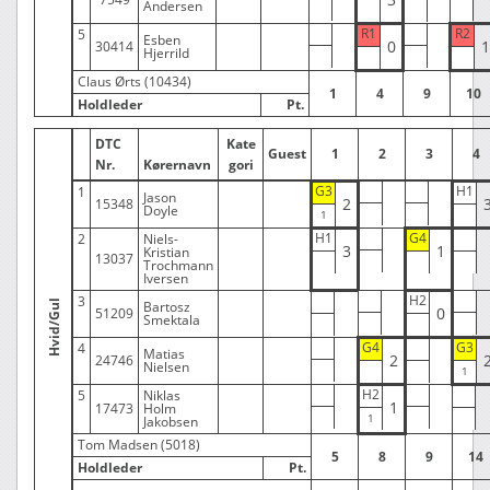
Andersen
R1
R2
5
Esben
0
1
30414
Hjerrild
Claus Ørts (10434)
1
4
9
10
Holdleder
Pt.
DTC
Kate
Guest
1
2
3
4
Nr.
Kørernavn
gori
G3
H1
1
Jason
2
15348
Doyle
H1
G4
2
Niels-
3
1
Kristian
13037
Trochmann
Iversen
H2
3
Hvid/Gul
Bartosz
0
51209
Smektala
G4
G3
4
Matias
2
24746
Nielsen
H2
5
Niklas
1
17473
Holm
Jakobsen
Tom Madsen (5018)
5
8
9
14
Holdleder
Pt.