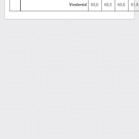
Vindertid
60,6
60,3
60,6
61,8