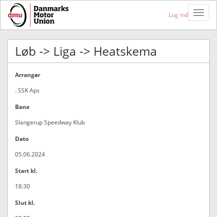
Toggle
Log ind
Naviga
Løb -> Liga -> Heatskema
Arrangør
. SSK Aps
Bane
Slangerup Speedway Klub
Dato
05.06.2024
Start kl.
18:30
Slut kl.