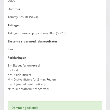
00:00
Dommer
Tommy Schultz (5674)
Tidtager
Tidtager Slangerup Speedway Klub (50810)
Eksterne sider med løbsresultater
Ikke
Forklaringen
S = Skadet før omkørsel
F = Fald
d = Diskvalificiert
M = Diskvalificiert for 2 min. Reglen
R = Udgået af heat (Retired)
NS = Ikke started (Not Started)
Dommer-godkendt