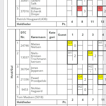
1
30491
Seifert-
Salk
R1
R2
5
William
3
2
37016
Echardt
Drejer
Patrick Hougaard (436)
4
8
11
13
Holdleder
Pt.
DTC
Kate
Guest
1
2
3
4
Nr.
Kørernavn
gori
G3
H1
1
Matias
0
24746
Nielsen
H1
G4
2
Niels-
2
2
Kristian
13037
Trochmann
Iversen
H2
3
Hvid/Gul
Jonas
1
36704
Jeppesen
G4
G3
4
Pawel
2
21336
Przedpelski
H2
5
Nicklas
0
9453
Aagaard
Tom Madsen (5018)
2
4
7
11
Holdleder
Pt.