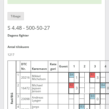
Tilbage
S 4.48 - 500-50-27
Dagens fighter
Antal tilskuere
1217
DTC
Kate
Guest
1
2
3
4
Nr.
Kørernavn
gori
B4
R1
1
Mikkel
1
3
20216
Michelsen
R2
B4
2
Michael
3
0
16472
Jepsen
Jensen
Rød/Blå
B3
3
Andreas
0
23098
Lyager
B3
4
Jonas