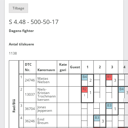
Tilbage
S 4.48 - 500-50-17
Dagens fighter
Antal tilskuere
1138
DTC
Kate
Guest
1
2
3
4
Nr.
Kørernavn
gori
B4
R1
1
Matias
2
3
24746
Nielsen
R2
B4
2
Niels-
1
Kristian
13037
Trochmann
Iversen
Rød/Blå
B3
3
Jonas
1
36704
Jeppesen
B3
4
Emil
3
36246
Breum