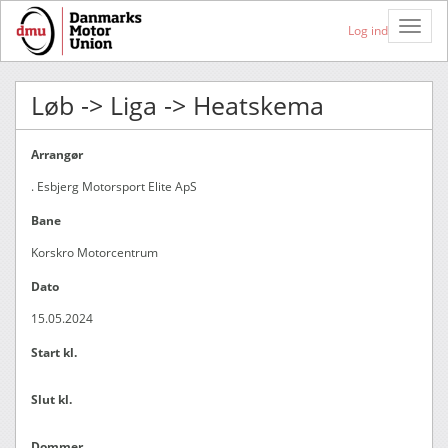
Toggle
Log ind
Naviga
Løb -> Liga -> Heatskema
Arrangør
. Esbjerg Motorsport Elite ApS
Bane
Korskro Motorcentrum
Dato
15.05.2024
Start kl.
Slut kl.
Dommer