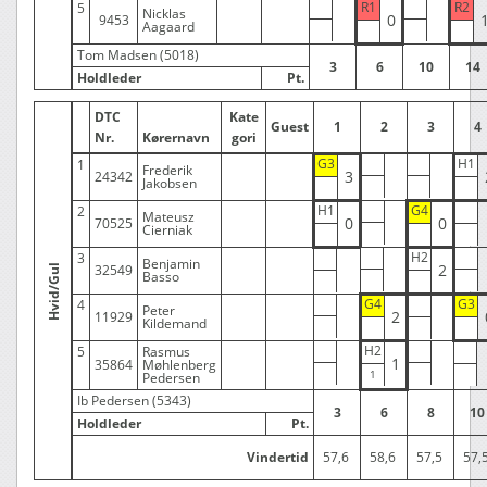
R1
R2
5
Nicklas
0
9453
Aagaard
Tom Madsen (5018)
3
6
10
14
Holdleder
Pt.
DTC
Kate
Guest
1
2
3
4
Nr.
Kørernavn
gori
G3
H1
1
Frederik
3
24342
Jakobsen
H1
G4
2
Mateusz
0
0
70525
Cierniak
H2
3
Benjamin
2
32549
Hvid/Gul
Basso
G4
G3
4
Peter
2
11929
Kildemand
H2
5
Rasmus
1
35864
Møhlenberg
Pedersen
Ib Pedersen (5343)
3
6
8
10
Holdleder
Pt.
Vindertid
57,6
58,6
57,5
57,