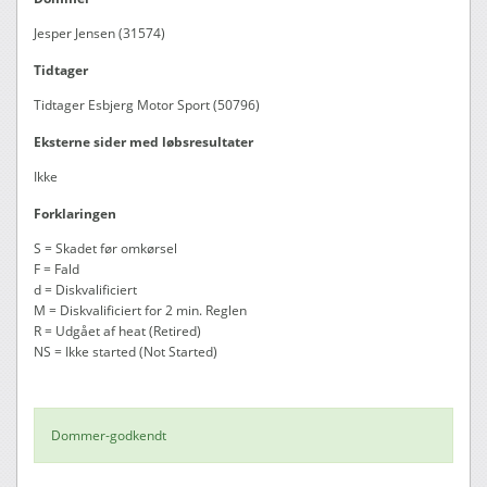
Jesper Jensen (31574)
Tidtager
Tidtager Esbjerg Motor Sport (50796)
Eksterne sider med løbsresultater
Ikke
Forklaringen
S = Skadet før omkørsel
F = Fald
d = Diskvalificiert
M = Diskvalificiert for 2 min. Reglen
R = Udgået af heat (Retired)
NS = Ikke started (Not Started)
Dommer-godkendt