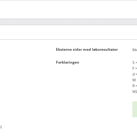
Eksterne sider med løbsresultater
Ik
Forklaringen
S 
F 
d =
M 
R 
NS
)