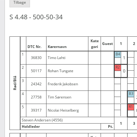
Tilbage
S 4.48 - 500-50-34
Kate
Guest
1
2
DTC Nr.
Kørernavn
gori
B4
1
1
36830
Timo Lahti
R2
2
0
50117
Rohan Tungate
Rød/Blå
3
24342
Frederik Jakobsen
B3
4
27758
Tim Sørensen
R1
5
39317
Nicolai Heiselberg
Steven Andersen (4556)
1
3
Holdleder
Pt.