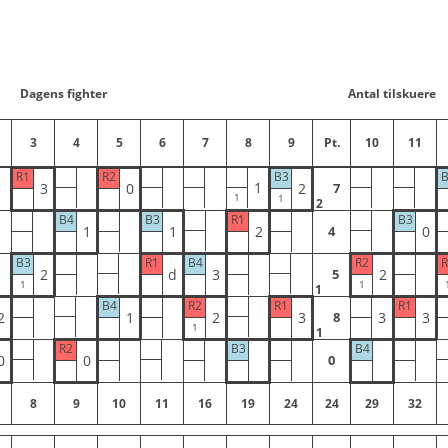
Dagens fighter
Antal tilskuere
3
4
5
6
7
8
9
Pt.
10
11
R1
R2
B3
B
1
3
0
2
7
2
B4
B3
R1
B3
1
1
2
0
4
B3
R1
B4
R2
R
2
d
3
2
5
1
B4
R2
R1
R1
2
1
2
3
3
3
8
1
R2
B3
B4
0
0
0
8
9
10
11
16
19
24
24
29
32