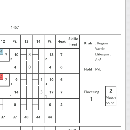
1467
Skille
12
Pt.
13
14
Pt.
Heat
Klub
. Region
heat
Varde
4
3
Elitesport
3
10
13
7
2
2
ApS
0
4
4
6
Hold
RVE
2
1
2
9
10
6
3
3
2
3
14
17
7
Placering
1
1
Match
1
point
0
0
2
37
37
40
44
44