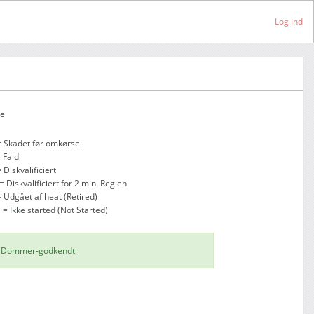
Log ind
ke
= Skadet før omkørsel
= Fald
 Diskvalificiert
= Diskvalificiert for 2 min. Reglen
= Udgået af heat (Retired)
 = Ikke started (Not Started)
Dommer-godkendt