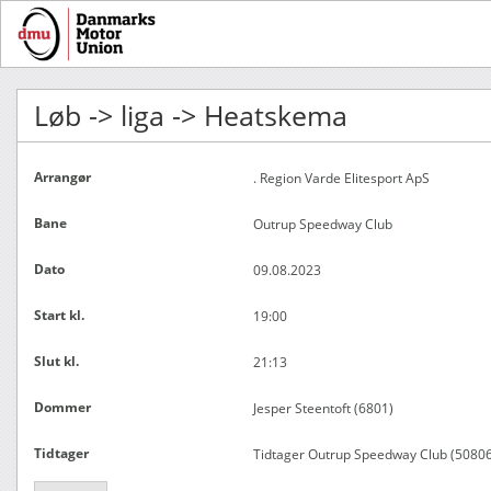
Løb -> liga -> Heatskema
Arrangør
. Region Varde Elitesport ApS
Bane
Outrup Speedway Club
Dato
09.08.2023
Start kl.
19:00
Slut kl.
21:13
Dommer
Jesper Steentoft (6801)
Tidtager
Tidtager Outrup Speedway Club (50806