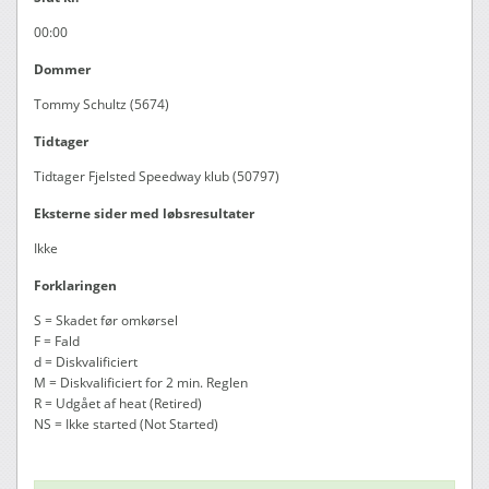
00:00
Dommer
Tommy Schultz (5674)
Tidtager
Tidtager Fjelsted Speedway klub (50797)
Eksterne sider med løbsresultater
Ikke
Forklaringen
S = Skadet før omkørsel
F = Fald
d = Diskvalificiert
M = Diskvalificiert for 2 min. Reglen
R = Udgået af heat (Retired)
NS = Ikke started (Not Started)