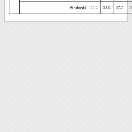
Vindertid
55,9
58,0
57,7
57