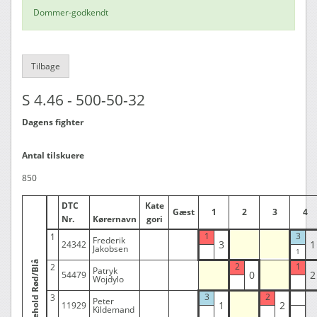
Dommer-godkendt
Tilbage
S 4.46 - 500-50-32
Dagens fighter
Antal tilskuere
850
DTC
Kate
Gæst
1
2
3
4
Nr.
Kørernavn
gori
1
3
1
Frederik
3
1
24342
Jakobsen
Hjemmehold Rød/Blå
2
1
2
Patryk
0
2
54479
Wojdylo
3
2
3
Peter
1
2
11929
Kildemand