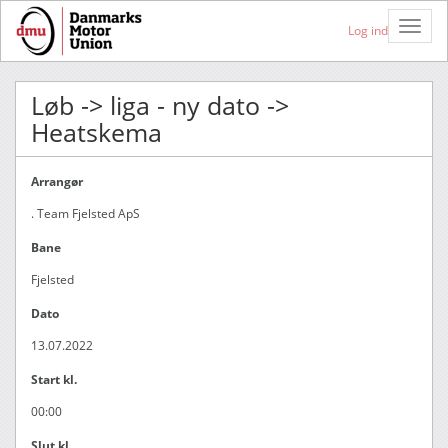
Toggle
Log ind
Naviga
Løb -> liga - ny dato ->
Heatskema
Arrangør
. Team Fjelsted ApS
Bane
Fjelsted
Dato
13.07.2022
Start kl.
00:00
Slut kl.