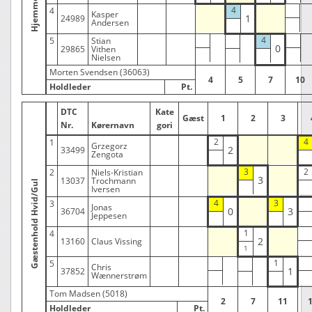
4
4
Kasper
1
24989
Andersen
4
5
Stian
0
29865
Vithen
Nielsen
Morten Svendsen (36063)
4
5
7
10
Holdleder
Pt.
DTC
Kate
Gæst
1
2
3
Nr.
Kørernavn
gori
2
4
1
Grzegorz
2
33499
Zengota
3
2
2
Niels-Kristian
3
13037
Trochmann
Gæstenhold Hvid/Gul
Iversen
4
3
3
Jonas
0
3
36704
Jeppesen
1
4
2
13160
Claus Vissing
1
5
Chris
1
37852
Wænnerstrøm
Tom Madsen (5018)
2
7
11
Holdleder
Pt.