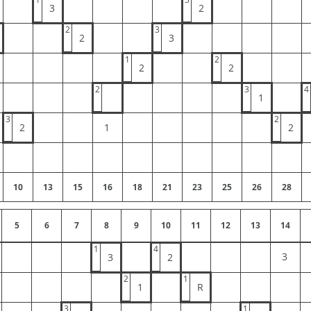
3
2
2
3
2
3
1
2
2
2
2
3
4
1
3
2
2
1
2
10
13
15
16
18
21
23
25
26
28
5
6
7
8
9
10
11
12
13
14
1
4
3
3
2
2
1
1
R
3
1