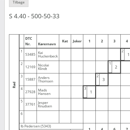
Tilbage
S 4.40 - 500-50-33
DTC
Kat
Joker
1
2
3
4
Nr.
Kørernavn
2
1
Kai
1
53485
Huckenbeck
1
2
Nicolai
2
12169
Klindt
2
3
Anders
3
15887
Thomsen
Rød
3
4
Mads
1
27928
Hansen
5
Jesper
37761
Knudsen
6
Ib Pedersen (5343)
1
4
6
7