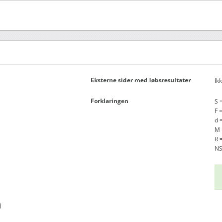
Eksterne sider med løbsresultater
Ik
Forklaringen
S 
F 
d =
M 
R 
NS
)