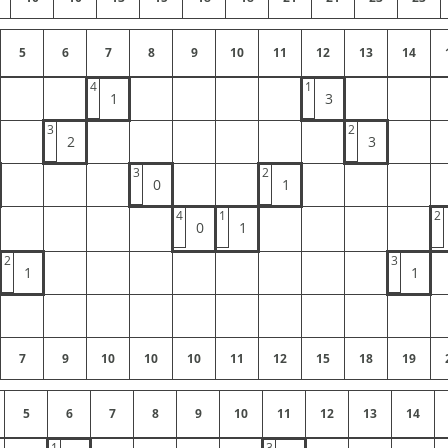
5
6
7
8
9
10
11
12
13
14
4
1
1
3
3
2
2
3
3
2
0
1
4
1
2
0
1
2
3
1
1
7
9
10
10
10
11
12
15
18
19
5
6
7
8
9
10
11
12
13
14
1
3