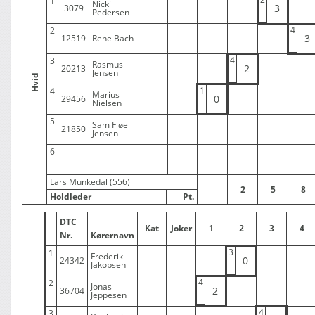
1
Nicki
3
3079
Pedersen
4
2
3
12519
Rene Bach
4
3
Rasmus
2
20213
Jensen
Hvid
1
4
Marius
0
29456
Nielsen
5
Sam Fløe
21850
Jensen
6
Lars Munkedal (556)
2
5
8
Holdleder
Pt.
DTC
Kat
Joker
1
2
3
4
Nr.
Kørernavn
3
1
Frederik
0
24342
Jakobsen
4
2
Jonas
2
36704
Jeppesen
4
3