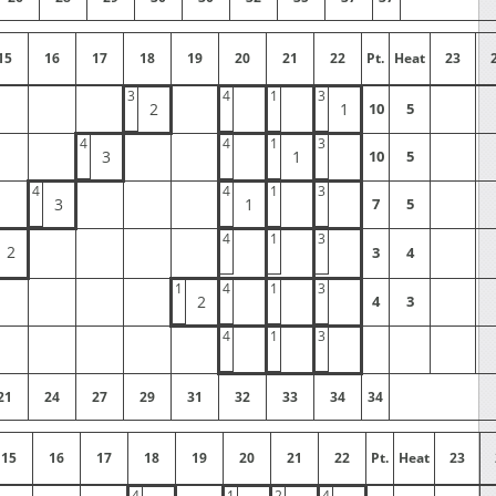
15
16
17
18
19
20
21
22
Pt.
Heat
23
3
4
1
3
2
1
10
5
4
4
1
3
3
1
10
5
4
4
1
3
3
1
7
5
4
1
3
2
3
4
1
4
1
3
2
4
3
4
1
3
21
24
27
29
31
32
33
34
34
15
16
17
18
19
20
21
22
Pt.
Heat
23
4
1
2
4