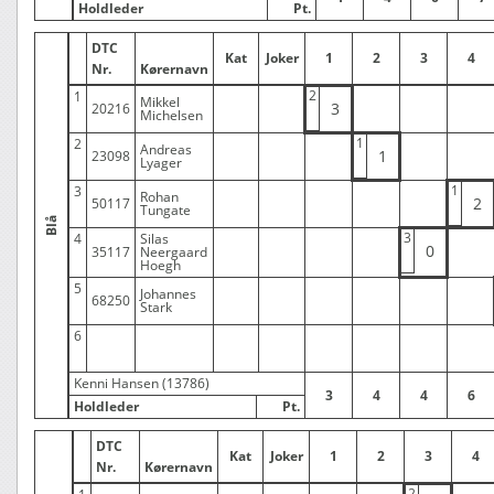
Holdleder
Pt.
DTC
Kat
Joker
1
2
3
4
Nr.
Kørernavn
2
1
Mikkel
3
20216
Michelsen
1
2
Andreas
1
23098
Lyager
1
3
Rohan
2
50117
Tungate
Blå
3
4
Silas
0
35117
Neergaard
Hoegh
5
Johannes
68250
Stark
6
Kenni Hansen (13786)
3
4
4
6
Holdleder
Pt.
DTC
Kat
Joker
1
2
3
4
Nr.
Kørernavn
2