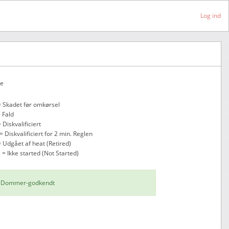
Log ind
ke
= Skadet før omkørsel
= Fald
 Diskvalificiert
= Diskvalificiert for 2 min. Reglen
= Udgået af heat (Retired)
 = Ikke started (Not Started)
Dommer-godkendt