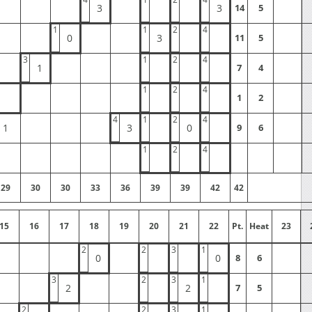
3
3
14
5
1
1
2
4
0
3
11
5
3
1
2
4
1
7
4
1
2
4
1
2
4
1
2
4
1
3
0
9
6
1
2
4
29
30
30
33
36
39
39
42
42
15
16
17
18
19
20
21
22
Pt.
Heat
23
2
2
3
1
0
0
8
6
3
2
3
1
2
2
7
5
2
2
3
1