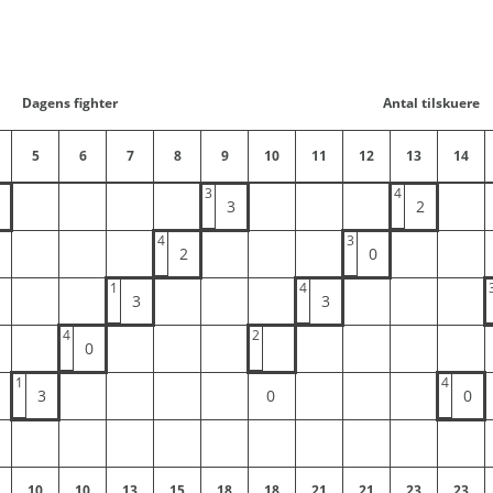
Dagens fighter
Antal tilskuere
5
6
7
8
9
10
11
12
13
14
3
4
3
2
4
3
2
0
1
4
3
3
4
2
0
1
4
3
0
0
10
10
13
15
18
18
21
21
23
23