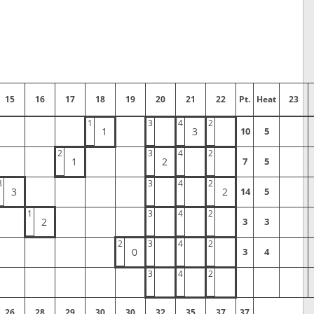
15
16
17
18
19
20
21
22
Pt.
Heat
23
1
3
4
2
1
3
10
5
2
3
4
2
1
2
7
5
3
3
4
2
3
2
14
5
1
3
4
2
2
3
3
2
3
4
2
0
3
4
3
4
2
26
28
29
30
30
32
35
37
37