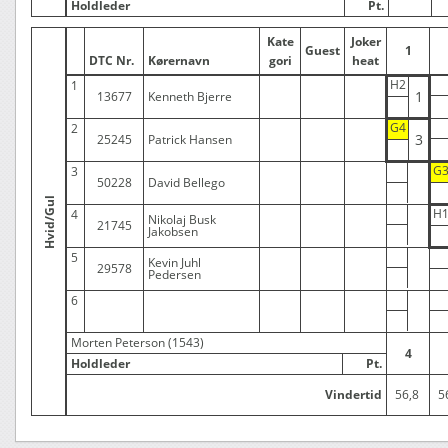
Holdleder
Pt.
Kate
Joker
Guest
1
DTC Nr.
Kørernavn
gori
heat
H2
1
1
13677
Kenneth Bjerre
G4
2
3
25245
Patrick Hansen
G
3
50228
David Bellego
Hvid/Gul
H
4
Nikolaj Busk
21745
Jakobsen
5
Kevin Juhl
29578
Pedersen
6
Morten Peterson (1543)
4
Holdleder
Pt.
Vindertid
56,8
5