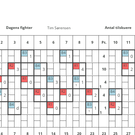
Dagens fighter
Antal tilskuere
Tim Sørensen
2
3
4
5
6
7
8
9
Pt.
10
11
B3
B4
B3
1
1
0
4
R2
B4
R1
R1
3
3
4
2
10
2
R1
B3
B3
0
0
3
1
4
1
4
R2
R2
R1
B4
2
0
0
2
0
4
B4
R1
B3
R2
d
0
1
2
1
1
4
7
8
11
14
15
20
23
23
25
27