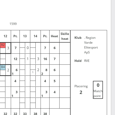
1599
Skille
12
Pt.
13
14
Pt.
Heat
Klub
. Region
heat
Varde
R2
0
Elitesport
3
7
7
6
ApS
1
3
12
16
7
Hold
RVE
B4
2
2
6
8
6
1
2
4
4
5
0
Placering
Match
2
3
3
4
1
1
point
32
32
33
38
38