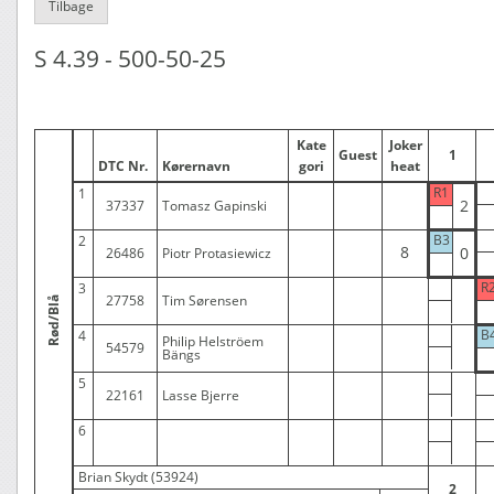
Tilbage
S 4.39 - 500-50-25
Kate
Joker
Guest
1
DTC Nr.
Kørernavn
gori
heat
R1
1
2
37337
Tomasz Gapinski
B3
2
8
0
26486
Piotr Protasiewicz
R
3
27758
Tim Sørensen
Rød/Blå
B
4
Philip Helströem
54579
Bängs
5
22161
Lasse Bjerre
6
Brian Skydt (53924)
2