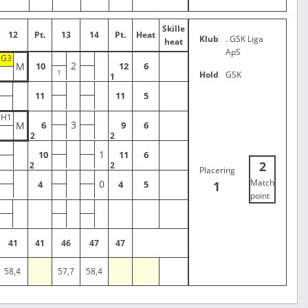
Skille
12
Pt.
13
14
Pt.
Heat
Klub
. GSK Liga
heat
ApS
G3
2
M
10
12
6
Hold
GSK
1
11
11
5
H1
3
M
6
9
6
2
2
1
10
11
6
2
2
2
Placering
Match
0
1
4
4
5
point
41
41
46
47
47
58,4
57,7
58,4