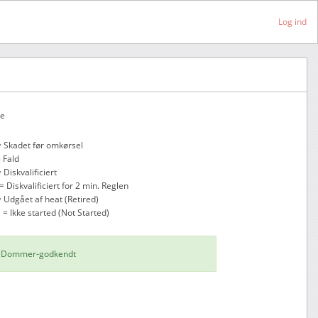
Log ind
ke
= Skadet før omkørsel
= Fald
 Diskvalificiert
= Diskvalificiert for 2 min. Reglen
= Udgået af heat (Retired)
 = Ikke started (Not Started)
Dommer-godkendt