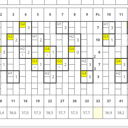
2
3
4
5
6
7
8
9
Pt.
10
11
G4
H1
H1
3
3
3
7
G3
H1
H2
G3
2
2
3
1
10
3
H2
G4
G4
3
2
1
0
6
2
1
G3
G3
H2
G4
1
1
2
3
3
7
2
H1
H2
G4
H2
1
2
0
1
3
8
11
16
19
22
27
30
33
33
37
41
6,4
56,6
57,0
57,3
58,5
57,7
57,3
57,7
56,9
58,2