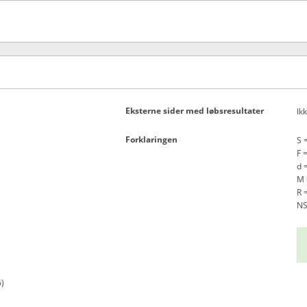
Eksterne sider med løbsresultater
Ik
Forklaringen
S 
F 
d =
M 
R 
NS
)