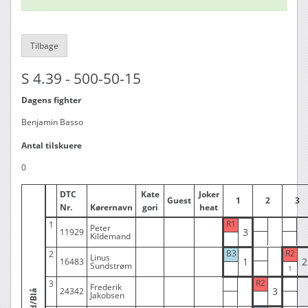
Tilbage
S 4.39 - 500-50-15
Dagens fighter
Benjamin Basso
Antal tilskuere
0
DTC
Kate
Joker
Guest
1
2
3
Nr.
Kørernavn
gori
heat
R1
1
Peter
3
11929
Kildemand
B3
R2
2
Linus
1
2
16483
Sundstrøm
R2
3
Frederik
3
24342
Rød/Blå
Jakobsen