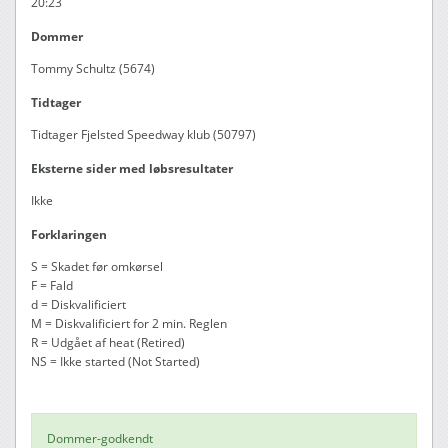
20:23
Dommer
Tommy Schultz (5674)
Tidtager
Tidtager Fjelsted Speedway klub (50797)
Eksterne sider med løbsresultater
Ikke
Forklaringen
S = Skadet før omkørsel
F = Fald
d = Diskvalificiert
M = Diskvalificiert for 2 min. Reglen
R = Udgået af heat (Retired)
NS = Ikke started (Not Started)
Dommer-godkendt