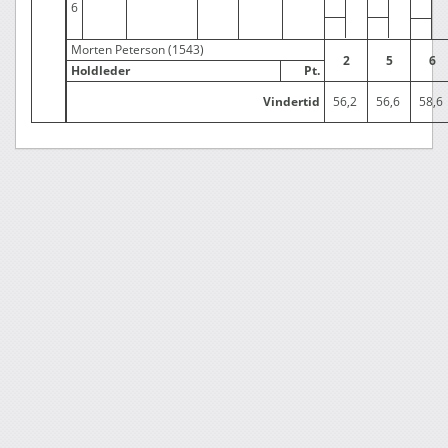
6
Morten Peterson (1543)
2
5
6
Holdleder
Pt.
Vindertid
56,2
56,6
58,6