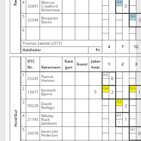
B4
4
Marcus
0
32691
Crawford
Birkemose
B4
5
Benjamin
3
32549
Basso
6
Thomas Søfeldt (2377)
4
7
12
Holdleder
Pt.
DTC
Kate
Joker
Guest
1
2
3
Nr.
Kørernavn
gori
heat
H2
1
Patrick
R
25245
Hansen
G4
G3
2
Kenneth
5
2
1
13677
Bjerre
G3
3
David
2
50228
Bellego
Hvid/Gul
H1
4
Nikolaj
1
21745
Busk
Jakobsen
H1
5
Kevin Juhl
0
29578
Pedersen